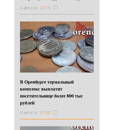
6 августа
22:19
В Оренбурге термальный
комплекс выплатит
посетительнице более 800 тыс
рублей
6 августа
21:50