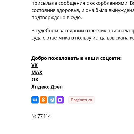
присылала сообщения с оскорблениями. В
состояния здоровья, и она была вынужден
подтверждено в суде.
В судебном заседании ответчик признала т
суда с ответчика в пользу истца взыскана 
Добро пожаловать в наши соцсети:
VK
MAX
OK
Яндекс Дзен
Поделиться
№ 77414