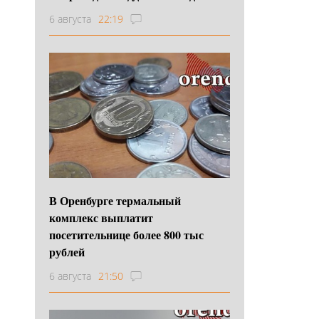
6 августа
22:19
В Оренбурге термальный
комплекс выплатит
посетительнице более 800 тыс
рублей
6 августа
21:50