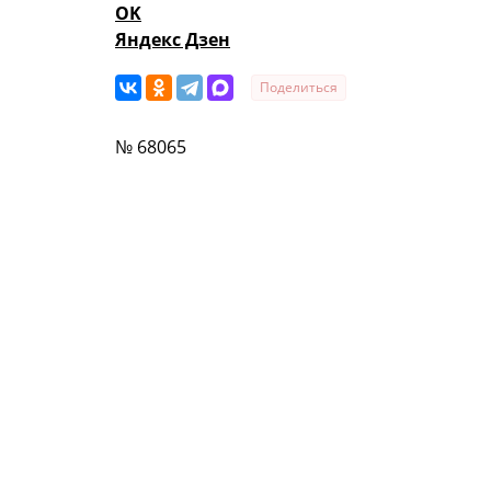
OK
Яндекс Дзен
Поделиться
№ 68065