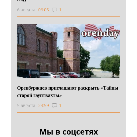
6 августа
06:05
1
Оренбуржцев приглашают раскрыть «Тайны
старой гауптвахты»
5 августа
23:59
1
Мы в соцсетях