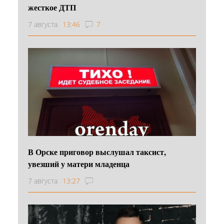
жесткое ДТП
7 августа
13:46
7
В Орске приговор выслушал таксист,
увезший у матери младенца
7 августа
13:27