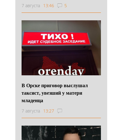
7 августа
13:46
5
В Орске приговор выслушал
таксист, увезший у матери
младенца
7 августа
13:27