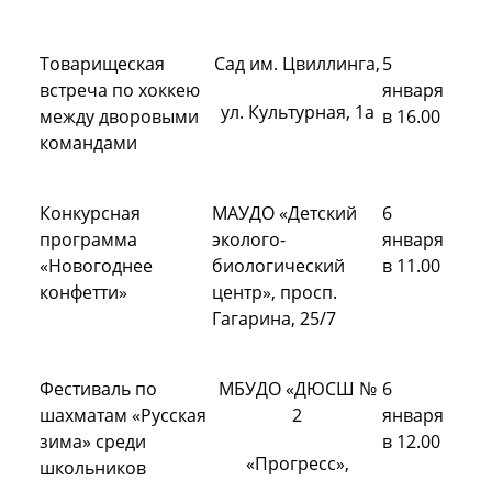
Товарищеская
Сад им. Цвиллинга,
5
встреча по хоккею
января
ул. Культурная, 1а
между дворовыми
в 16.00
командами
Конкурсная
МАУДО «Детский
6
программа
эколого-
января
«Новогоднее
биологический
в 11.00
конфетти»
центр», просп.
Гагарина, 25/7
Фестиваль по
МБУДО «ДЮСШ №
6
шахматам «Русская
2
января
зима» среди
в 12.00
«Прогресс»,
школьников