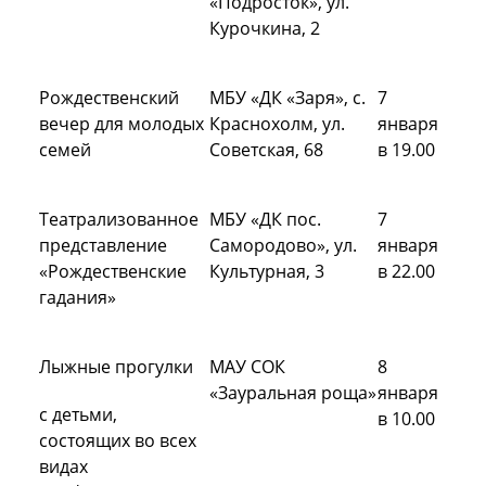
«Подросток», ул.
Курочкина, 2
Рождественский
МБУ «ДК «Заря», с.
7
вечер для молодых
Краснохолм, ул.
января
семей
Советская, 68
в 19.00
Театрализованное
МБУ «ДК пос.
7
представление
Самородово», ул.
января
«Рождественские
Культурная, 3
в 22.00
гадания»
Лыжные прогулки
МАУ СОК
8
«Зауральная роща»
января
с детьми,
в 10.00
состоящих во всех
видах