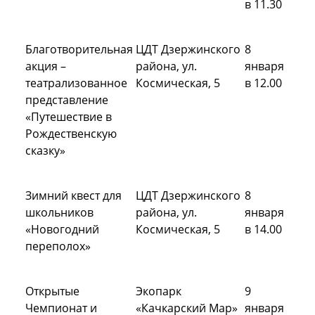
в 11.30
Благотворительная
ЦДТ Дзержинского
8
акция –
района, ул.
января
театрализованное
Космическая, 5
в 12.00
представление
«Путешествие в
Рождественскую
сказку»
Зимний квест для
ЦДТ Дзержинского
8
школьников
района, ул.
января
«Новогодний
Космическая, 5
в 14.00
переполох»
Открытые
Экопарк
9
Чемпионат и
«Качкарский Мар»
января