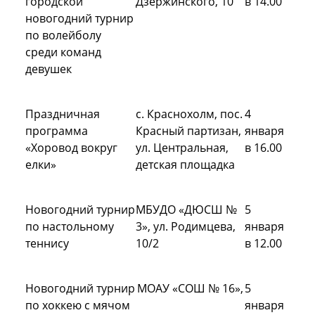
городской
Дзержинского, 10
в 14.00
новогодний турнир
по волейболу
среди команд
девушек
Праздничная
с. Краснохолм, пос.
4
программа
Красный партизан,
января
«Хоровод вокруг
ул. Центральная,
в 16.00
елки»
детская площадка
Новогодний турнир
МБУДО «ДЮСШ №
5
по настольному
3», ул. Родимцева,
января
теннису
10/2
в 12.00
Новогодний турнир
МОАУ «СОШ № 16»,
5
по хоккею с мячом
января