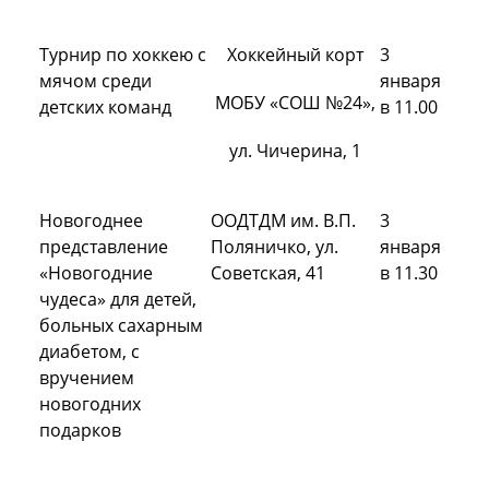
Турнир по хоккею с
Хоккейный корт
3
мячом среди
января
МОБУ «СОШ №24»,
детских команд
в 11.00
ул. Чичерина, 1
Новогоднее
ООДТДМ им. В.П.
3
представление
Поляничко, ул.
января
«Новогодние
Советская, 41
в 11.30
чудеса» для детей,
больных сахарным
диабетом, с
вручением
новогодних
подарков