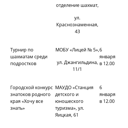
отделение шахмат,
ул.
Краснознаменная,
43
Турнир по
МОБУ «Лицей № 5»,
6
шахматам среди
января
ул. Джангильдина,
подростков
в 12.00
11/1
Городской конкурс
МАУДО «Станция
6
знатоков родного
детского и
января
края «Хочу все
юношеского
в 12.00
знать»
туризма», ул.
Яицкая, 61