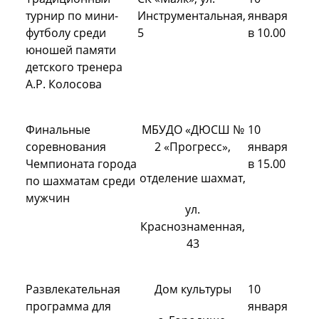
турнир по мини-
Инструментальная,
января
футболу среди
5
в 10.00
юношей памяти
детского тренера
А.Р. Колосова
Финальные
МБУДО «ДЮСШ №
10
соревнования
2 «Прогресс»,
января
Чемпионата города
в 15.00
отделение шахмат,
по шахматам среди
мужчин
ул.
Краснознаменная,
43
Развлекательная
Дом культуры
10
программа для
января