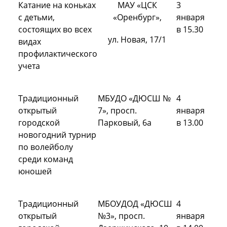
Катание на коньках
МАУ «ЦСК
3
с детьми,
«Оренбург»,
января
состоящих во всех
в 15.30
ул. Новая, 17/1
видах
профилактического
учета
Традиционный
МБУДО «ДЮСШ №
4
открытый
7», просп.
января
городской
Парковый, 6а
в 13.00
новогодний турнир
по волейболу
среди команд
юношей
Традиционный
МБОУДОД «ДЮСШ
4
открытый
№3», просп.
января