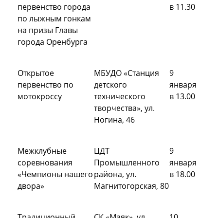
первенство города
в 11.30
по лыжным гонкам
на призы Главы
города Оренбурга
Открытое
МБУДО «Станция
9
первенство по
детского
января
мотокроссу
технического
в 13.00
творчества», ул.
Ногина, 46
Межклубные
ЦДТ
9
соревнования
Промышленного
января
«Чемпионы нашего
района, ул.
в 18.00
двора»
Магнитогорская, 80
Традиционный
СК «Маяк», ул.
10